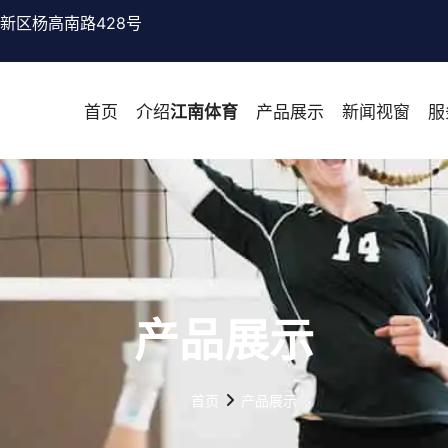
新区杨高南路428号
首页
介绍
江南体育
产品展示
新闻视窗
服
产品展示
首页
产品展示