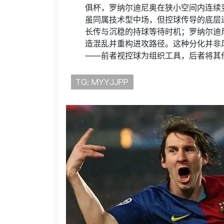
俱杯，罗纳尔迪尼奥在狭小空间内连续
虽同属技术型中场，但控球传导的底层
长传与沉稳的持球等待时机；罗纳尔迪
造混乱并重构进攻路径。这种分化并非
——前者视控球为组织工具，后者将其