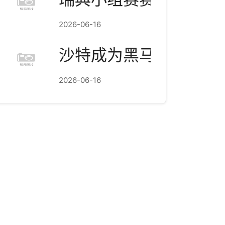
2026-06-16
沙特成为黑马需要哪些
2026-06-16