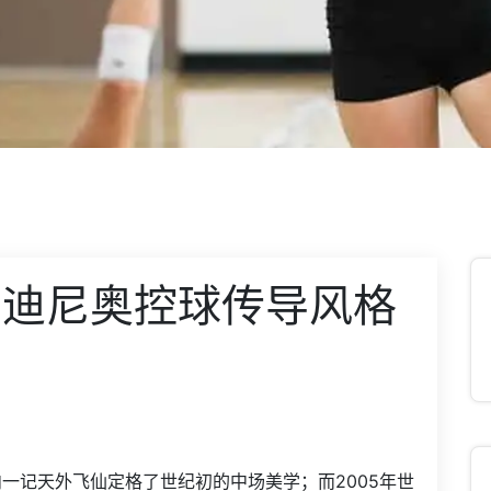
尔迪尼奥控球传导风格
内一记天外飞仙定格了世纪初的中场美学；而2005年世