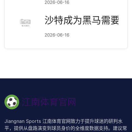
2026-06-16
沙特成为黑马需要哪
2026-06-16
Jiangnan Sports 江南体育官网致力于提升球迷的研判水
平，提供从盘路演变到球员身价的全维度数据支持。建议常