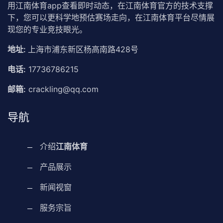
用江南体育app查看即时动态，在江南体育官方的技术支撑
下，您可以更科学地预估赛场走向，在江南体育平台尽情展
现您的专业竞技眼光。
地址:
上海市浦东新区杨高南路428号
电话:
17736786215
邮箱:
crackling@qq.com
导航
介绍
江南体育
产品展示
新闻视窗
服务宗旨