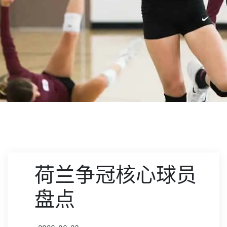
荷兰争冠核心球员
盘点