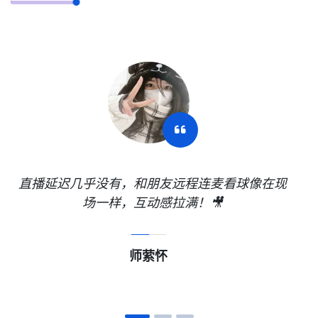
直播延迟几乎没有，和朋友远程连麦看球像在现
场一样，互动感拉满！🎥
师萦怀