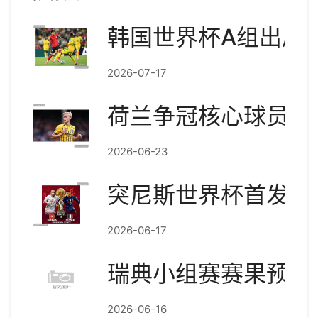
韩国世界杯A组出局：
2026-07-17
荷兰争冠核心球员盘
2026-06-23
突尼斯世界杯首发阵
2026-06-17
瑞典小组赛赛果预测
2026-06-16