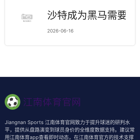
沙特成为黑马需要哪
2026-06-16
Jiangnan Sports 江南体育官网致力于提升球迷的研判水
平，提供从盘路演变到球员身价的全维度数据支持。建议常
用江南体育app查看即时动态，在江南体育官方的技术支撑