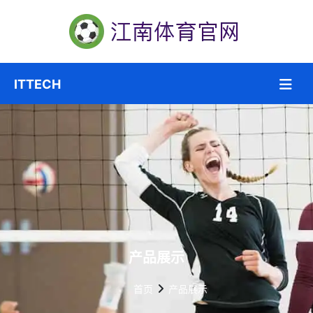
产品展示
首页
产品展示