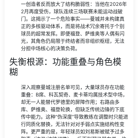
一创造者反而放大了结构脆弱性：当他在2026年
2月再度受伤，球队连续三场联赛未能运动战破
门。这揭示了一个危险事实——曼城并未构建真
正的多核驱动体系，而是将战术冗余寄托于个别
球员的超常发挥。即便福登、萨维奥等人偶有闪
光，其角色仍局限于终结者而非组织枢纽，无法
分担中场核心的决策负荷。
失衡根源：功能重叠与角色模
糊
深入观察曼城注册名单可见，大量球员存在功能
重叠：B席、科瓦契奇、麦卡蒂均属技术型中场，
却无一人能替代罗德里的屏障作用；右路由多
库、萨维奥、福登轮换，但缺乏传统边锋的下底
传中能力。这种“伪深度”导致教练在调整时只能进
行同质化替换，无法针对对手弱点实施结构性变
阵。更严重的是，年轻球员如刘易斯被赋予过多