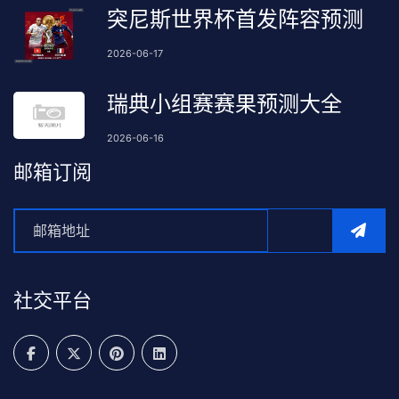
突尼斯世界杯首发阵容预测
2026-06-17
瑞典小组赛赛果预测大全
2026-06-16
邮箱订阅
社交平台