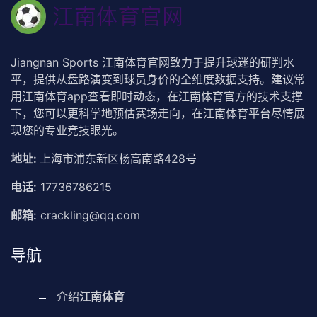
Jiangnan Sports 江南体育官网致力于提升球迷的研判水
平，提供从盘路演变到球员身价的全维度数据支持。建议常
用江南体育app查看即时动态，在江南体育官方的技术支撑
下，您可以更科学地预估赛场走向，在江南体育平台尽情展
现您的专业竞技眼光。
地址:
上海市浦东新区杨高南路428号
电话:
17736786215
邮箱:
crackling@qq.com
导航
介绍
江南体育