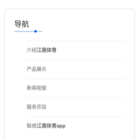
导航
介绍
江南体育
产品展示
新闻视窗
服务宗旨
联络
江南体育app