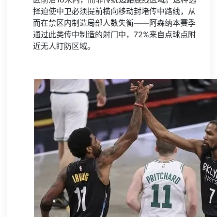
择迫使中卫必须提前横向移动封堵传中路线，从
而在禁区内制造局部人数失衡——阿森纳本赛季
通过此类传中制造的射门中，72%来自点球点附
近无人盯防区域。