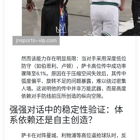
然而该能力存在明显局限：当对手采用深度低位
防守（如伯恩利、卢顿），萨卡高位传中成功率
骤降至6.1%。原因在于压缩空间失效后，其传中
弧度偏平、旋转不足的问题暴露，难以绕过密集
人墙。这说明他的传中并非万能武器，而是高度
依赖对手防线前压所创造的纵向空隙。
强强对话中的稳定性验证：体
系依赖还是自主创造？
萨卡在对阵曼城、利物浦等高位逼抢球队时，反