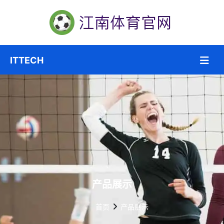
产品展示
首页
产品展示