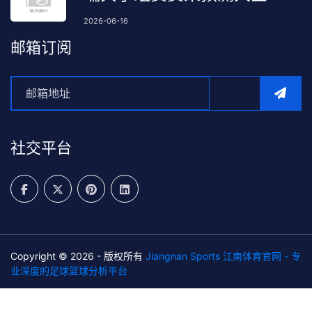
2026-06-16
邮箱订阅
社交平台
Copyright © 2026 - 版权所有
Jiangnan Sports 江南体育官网 - 专
业深度的足球篮球分析平台
SiteMap