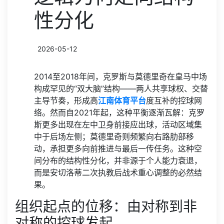
性分化
2026-05-12
2014至2018年间，克罗斯与莫德里奇在皇马中场
构成罕见的“双大脑”结构——两人共享球权、交替
主导节奏，形成高
江南体育平台
度互补的控球网
络。然而自2021年起，这种平衡逐渐瓦解：克罗
斯更多出现在左中卫身前接应出球，活动区域集
中于后场左侧；莫德里奇则频繁向右路肋部移
动，承担更多向前推进与最后一传任务。这种空
间分布的结构性分化，并非源于个人能力衰退，
而是安切洛蒂二次执教后战术重心调整的必然结
果。
组织起点的位移：由对称到非
对称的控球发起