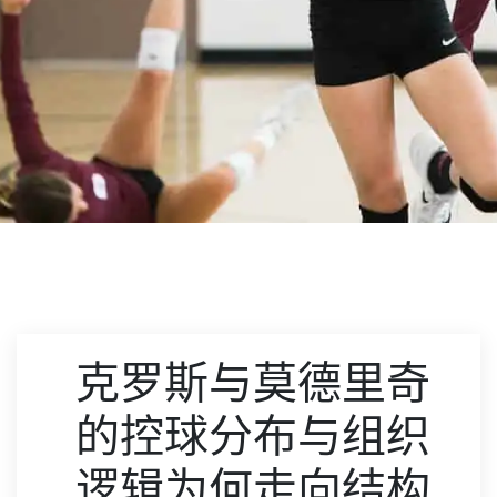
克罗斯与莫德里奇
的控球分布与组织
逻辑为何走向结构