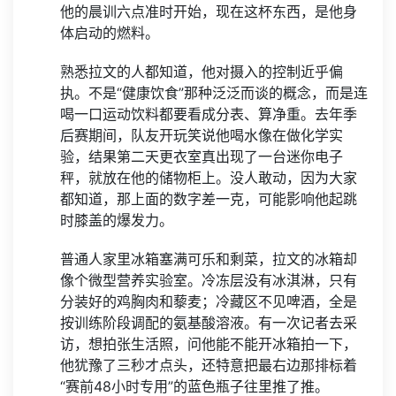
他的晨训六点准时开始，现在这杯东西，是他身
体启动的燃料。
熟悉拉文的人都知道，他对摄入的控制近乎偏
执。不是“健康饮食”那种泛泛而谈的概念，而是连
喝一口运动饮料都要看成分表、算净重。去年季
后赛期间，队友开玩笑说他喝水像在做化学实
验，结果第二天更衣室真出现了一台迷你电子
秤，就放在他的储物柜上。没人敢动，因为大家
都知道，那上面的数字差一克，可能影响他起跳
时膝盖的爆发力。
普通人家里冰箱塞满可乐和剩菜，拉文的冰箱却
像个微型营养实验室。冷冻层没有冰淇淋，只有
分装好的鸡胸肉和藜麦；冷藏区不见啤酒，全是
按训练阶段调配的氨基酸溶液。有一次记者去采
访，想拍张生活照，问他能不能开冰箱拍一下，
他犹豫了三秒才点头，还特意把最右边那排标着
“赛前48小时专用”的蓝色瓶子往里推了推。