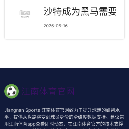
沙特成为黑马需要哪
2026-06-16
Jiangnan Sports 江南体育官网致力于提升球迷的研判水
平，提供从盘路演变到球员身价的全维度数据支持。建议常
用江南体育app查看即时动态，在江南体育官方的技术支撑