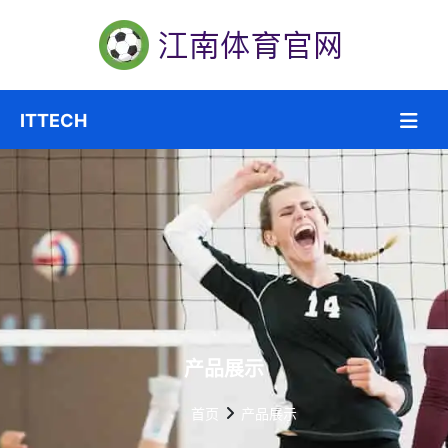
产品展示
首页
产品展示