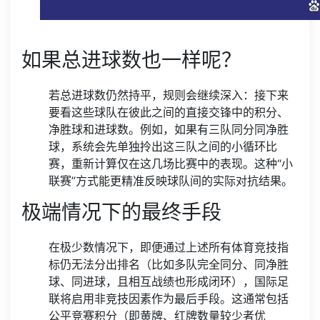
如果总进球数也一样呢？
若总进球数仍然持平，规则会继续深入：接下来
要看这些球队在彼此之间的直接交锋中的积分、
净胜球和进球数。例如，如果有三队同分同净胜
球，系统会先单独拎出这三队之间的小循环比
赛，重新计算仅在这几场比赛中的表现。这种“小
联赛”方式能更精准反映球队间的实际对抗结果。
极端情况下的最终手段
在极少数情况下，即便通过上述所有体育竞技指
标仍无法分出排名（比如多队完全同分、同净胜
球、同进球，且相互战绩也形成闭环），国际足
联将启用非竞技因素作为最后手段。这通常包括
公平竞赛积分（即黄牌、红牌数量较少者优