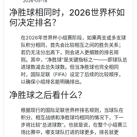
2026-05-18
净胜球相同时，2026世界杯如
何决定排名？
在2026年世界杯小组赛阶段，如果两支或多支球
队积分相同，首先会比较相互之间的胜负关系；
若仍无法分出高下，则会进入更细致的排名规
则。其中，“净胜球”是关键指标之一——即球队总
进球数减去总失球数。但当净胜球也完全相同
时，国际足联（FIFA）设定了后续的比较顺序，
以确保小组排名能明确排出。
净胜球之后看什么？
根据现行的国际足联世界杯排名规则，当球队在
积分、相互战绩和净胜球均相同的情况下，下一
步将比较“总进球数”。也就是说，在整个小组赛三
场比赛中，哪支球队打进的球更多，排名就更