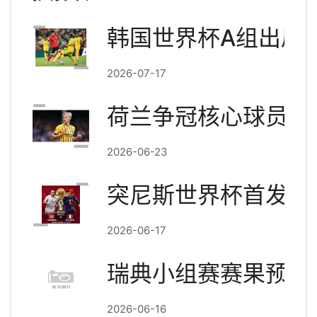
韩国世界杯A组出局：
2026-07-17
荷兰争冠核心球员盘
2026-06-23
突尼斯世界杯首发阵
2026-06-17
瑞典小组赛赛果预测
2026-06-16