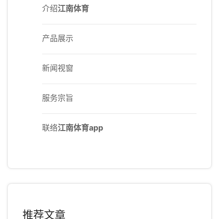
介绍
江南体育
产品展示
新闻视窗
服务宗旨
联络
江南体育app
推荐文章