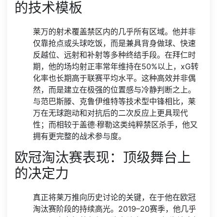
的技术模板
莱万的射术覆盖禁区内的几乎所有区域。他并非
仅靠抢点或头球吃饭，而是兼具背身做球、快速
反越位、远射和补射等多种终结手段。在拜仁时
期，他的场均射正率常年维持在50%以上，xG转
化率也长期高于联赛平均水平。这种高效并非偶
然，而是建立在极强的位置感与冷静判断之上。
与范巴斯滕、克鲁伊维特等技术型中锋相比，莱
万在无球跑动和对抗后的二次反应上更具现代
性；而相较于盖德·穆勒这类纯粹禁区杀手，他又
拥有更完整的战术参与度。
欧冠淘汰赛表现：顶级舞台上
的决定力
真正将莱万推向历史讨论的关键，在于他在欧冠
淘汰赛阶段的持续高光。2019–20赛季，他几乎