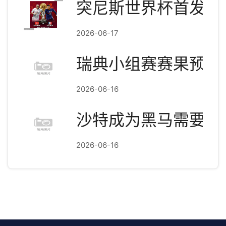
突尼斯世界杯首发阵
2026-06-17
瑞典小组赛赛果预测
2026-06-16
沙特成为黑马需要哪
2026-06-16