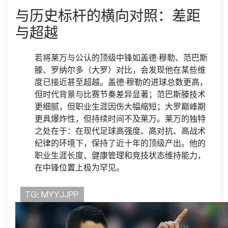
与历史标杆的横向对照：差距
与超越
若将莱万与公认的顶级中锋如盖德·穆勒、范巴斯
滕、罗纳尔多（大罗）对比，会发现他在某些维
度已接近甚至超越。盖德·穆勒的进球总数更高，
但时代背景与比赛节奏差异显著；范巴斯滕技术
更细腻，但职业生涯因伤大幅缩短；大罗巅峰期
更具爆炸性，但持续时间不及莱万。莱万的独特
之处在于：在现代足球高强度、高对抗、高战术
纪律的环境下，保持了近十年的顶级产出。他的
职业生涯长度、健康管理和竞技状态维持能力，
在中锋位置上极为罕见。