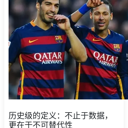
历史级的定义：不止于数据，
更在于不可替代性