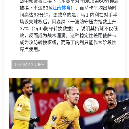
战中频繁将其换下（本赛季对阵BIG6第60分钟后
被换下率达83%
江南体育
），而萨卡平均出场时
间高达82分钟。更致命的是，马丁内利在对手半
场丢失球权后，阿森纳下一波防守压力指数上升
37%（Opta防守转换数据），说明其持球不仅低
效，反而成为战术漏洞。这种稳定性差距使萨卡
成为攻防转换枢纽，而马丁内利只能作为阶段性
爆点使用。