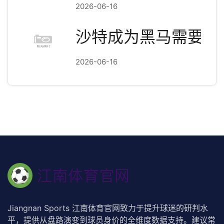
2026-06-16
沙特成为黑马需要哪
2026-06-16
Jiangnan Sports 江南体育官网致力于提升球迷的研判水
平，提供从盘路演变到球员身价的全维度数据支持。建议常