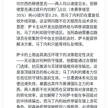
切尔西的穆德里克——两人均以速度见长，但穆
德里克通过提升内切射门占比（本赛季增至
35%）将xG提升至0.29，而马丁内利仍在重复低
效外线突破。这证明问题不在天赋而在战术进化
意愿：萨卡主动开发出肋部终结与转移调度技能
包，马丁内利却固守舒适区。当阿森纳需要边路
球员在密集防守中自主创造机会时，萨卡能提供
解决方案，马丁内利只能等待队友喂球。
萨卡的上限由其高压环境下的决策稳定性决定
——无论面对何种防守强度，他都能通过合理射
门选择、抗压推进与无球穿插维持进攻输出，这
是准顶级球员的核心标志；马丁内利的爆发力仅
在低位防守球队面前生效，一旦遭遇体系化压迫
便迅速失效，暴露出其作为普通强队主力的本
质。两人差距不在天赋而在足球智商对身体能力
的转化效率，这也解释了为何萨卡能在争冠级对
抗中持续输出，而马丁内利始终停留在锦上添花
角色。阿森纳若想突破欧冠八强瓶颈，必须围绕