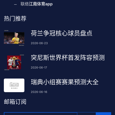
联络
江南体育app
热门推荐
荷兰争冠核心球员盘点
2026-06-23
突尼斯世界杯首发阵容预测
2026-06-17
瑞典小组赛赛果预测大全
2026-06-16
邮箱订阅