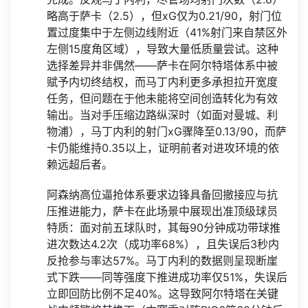
略高于萨卡（2.5），但xG仅为0.21/90，射门位
置过度集中于左侧边线附近（41%射门来自禁区外
左侧15度角区域），导致大量低质量尝试。这种
选择差异并非偶然——萨卡在阿尔特塔体系中被
赋予内切终结权，而马丁内利更多承担拉开宽度
任务，但问题在于他未能将空间创造转化为有效
输出。当对手压缩边路纵深时（如面对曼城、利
物浦），马丁内利的射门xG骤降至0.13/90，而萨
卡仍能维持0.35以上，证明前者对进攻环境的依
赖远超后者。
阿森纳高位逼抢体系要求边锋具备回撤接应与抗
压推进能力，萨卡在此场景中展现出准顶级球员
特质：面对前五球队时，其每90分钟成功带球推
进次数达4.2次（成功率68%），且失误后3秒内
反抢参与率达57%。马丁内利的数据则呈现断崖
式下跌——同等强度下推进成功率仅51%，失误后
立即回防比例不足40%。这导致阿尔特塔在关键