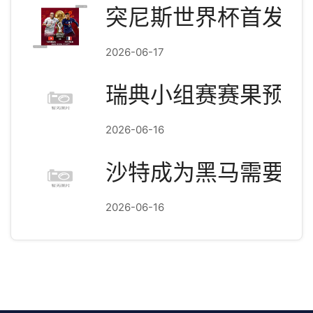
突尼斯世界杯首发阵
2026-06-17
瑞典小组赛赛果预测
2026-06-16
沙特成为黑马需要哪
2026-06-16