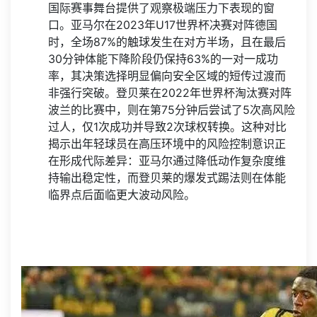
国际赛事舞台提供了观察极端压力下表现的窗
口。亚马尔在2023年U17世界杯决赛对阵德国
时，全场87%的触球发生在对方半场，且在最后
30分钟体能下降阶段仍保持63%的一对一成功
率，其决策选择明显偏向安全区域的短传过渡而
非强行突破。登贝莱在2022年世界杯淘汰赛对阵
波兰的比赛中，则在第75分钟后尝试了5次高风险
过人，仅1次成功并导致2次球权转换。这种对比
揭示出年轻球员在高压环境中的风险控制意识正
在形成代际差异：亚马尔通过降低动作复杂度维
持输出稳定性，而登贝莱的爆发式踢法则在体能
临界点后面临更大波动风险。