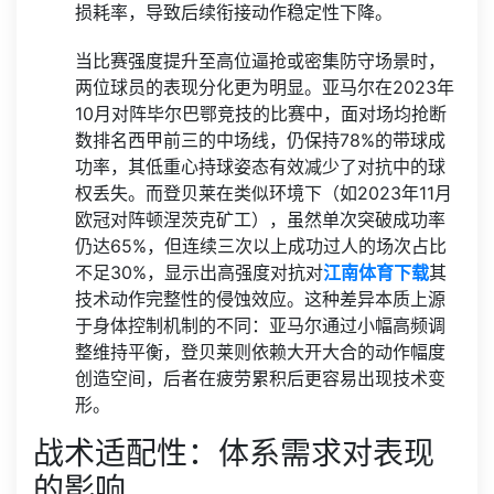
损耗率，导致后续衔接动作稳定性下降。
当比赛强度提升至高位逼抢或密集防守场景时，
两位球员的表现分化更为明显。亚马尔在2023年
10月对阵毕尔巴鄂竞技的比赛中，面对场均抢断
数排名西甲前三的中场线，仍保持78%的带球成
功率，其低重心持球姿态有效减少了对抗中的球
权丢失。而登贝莱在类似环境下（如2023年11月
欧冠对阵顿涅茨克矿工），虽然单次突破成功率
仍达65%，但连续三次以上成功过人的场次占比
不足30%，显示出高强度对抗对
江南体育下载
其
技术动作完整性的侵蚀效应。这种差异本质上源
于身体控制机制的不同：亚马尔通过小幅高频调
整维持平衡，登贝莱则依赖大开大合的动作幅度
创造空间，后者在疲劳累积后更容易出现技术变
形。
战术适配性：体系需求对表现
的影响