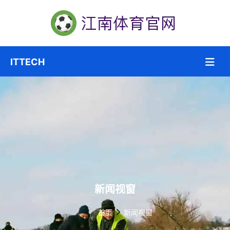
新闻视窗
首页
新闻视窗