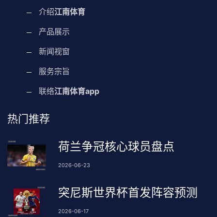
介绍
江南体育
产品展示
新闻视窗
服务宗旨
联络
江南体育app
热门推荐
荷兰争冠核心球员盘点
2026-06-23
突尼斯世界杯首发阵容预测
2026-06-17