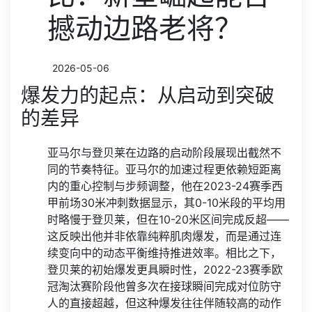
撼动边路老将？
2026-05-06
爆发力的起点：从启动到突破
的差异
亚马尔与登贝莱在边路的启动阶段展现出截然不
同的节奏特征。亚马尔的加速过程更依赖短距离
内的重心控制与步频调整，他在2023-24赛季西
甲前场30米冲刺数据显示，其0-10米段的平均用
时略慢于登贝莱，但在10-20米区间完成反超——
这反映出他并非依靠纯粹肌肉爆发，而是通过连
续变向中的动态平衡维持推进效率。相比之下，
登贝莱的初始爆发更具瞬时性，2022-23赛季欧
冠淘汰赛阶段他曾多次在接球瞬间完成对位防守
人的直接超越，但这种爆发往往伴随较高的动作