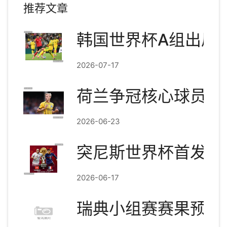
推荐文章
韩国世界杯A组出局：
2026-07-17
荷兰争冠核心球员盘
2026-06-23
突尼斯世界杯首发阵
2026-06-17
瑞典小组赛赛果预测