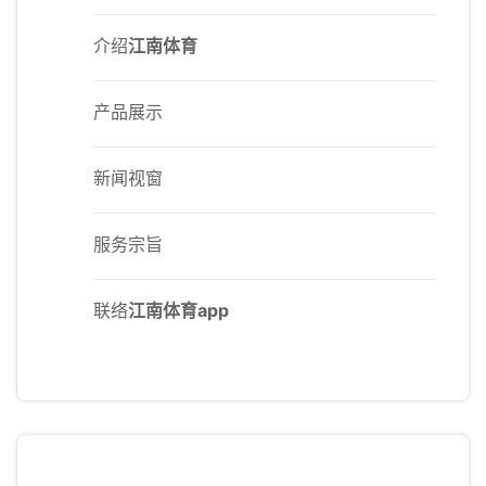
介绍
江南体育
产品展示
新闻视窗
服务宗旨
联络
江南体育app