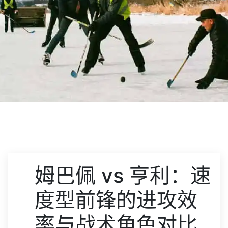
姆巴佩 vs 亨利：速
度型前锋的进攻效
率与战术角色对比