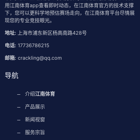
用江南体育app查看即时动态，在江南体育官方的技术支撑
下，您可以更科学地预估赛场走向，在江南体育平台尽情展
现您的专业竞技眼光。
地址:
上海市浦东新区杨高南路428号
电话:
17736786215
邮箱:
crackling@qq.com
导航
介绍
江南体育
产品展示
新闻视窗
服务宗旨