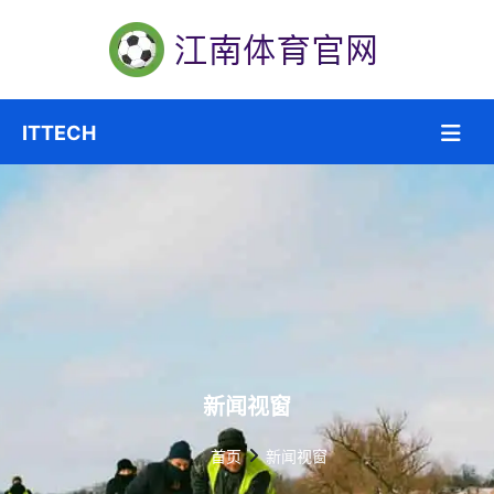
新闻视窗
首页
新闻视窗