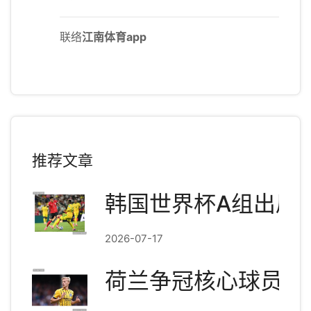
联络
江南体育app
推荐文章
韩国世界杯A组出局：
2026-07-17
荷兰争冠核心球员盘