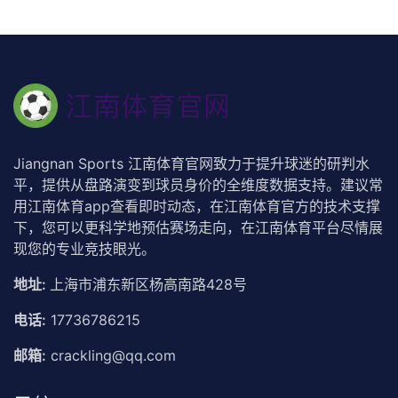
Jiangnan Sports 江南体育官网致力于提升球迷的研判水
平，提供从盘路演变到球员身价的全维度数据支持。建议常
用江南体育app查看即时动态，在江南体育官方的技术支撑
下，您可以更科学地预估赛场走向，在江南体育平台尽情展
现您的专业竞技眼光。
地址:
上海市浦东新区杨高南路428号
电话:
17736786215
邮箱:
crackling@qq.com