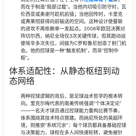
而在于制造“局部过载”。当他内切吸引防守时，瓦
伦西亚或奥谢可趁机前插；当他回传时，卡里克
或弗莱彻获得向前输送的空间。这种设计使曼联
的进攻不再依赖单一发起点。2008年欧冠决赛对
阵切尔西，纳尼全场仅3次关键传球，但其跑动迫
使埃辛多次失位，间接为C罗和鲁尼创造了射门机
会。他的控球是一种“触发机制”，而非“控制中
枢”。
体系适配性：从静态枢纽到动
态网络
两种控球逻辑的背后，是足球战术哲学的根本转
向。里克尔梅代表的南美传统强调“个体决定论”
——一名天才球员通过控球能力重构比赛节奏，
体系围绕其技术特点搭建。而纳尼所处的英超环
境，则推崇“系统冗余”：每个球员都具备基础控球
与决策能力，球权在多人间快速轮转，避免被针